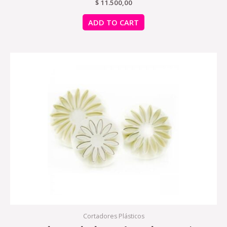
$
Rated
11.500,00
0
out
of
ADD TO CART
5
Cortadores Plásticos