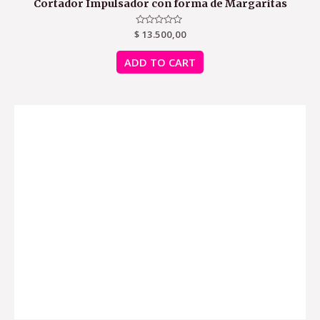
Cortador Impulsador con forma de Margaritas
$
Rated
13.500,00
0
out
of
ADD TO CART
5