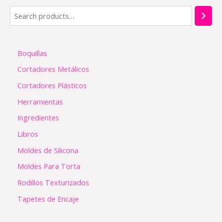
Boquillas
Cortadores Metálicos
Cortadores Plásticos
Herramientas
Ingredientes
Libros
Moldes de Silicona
Moldes Para Torta
Rodillos Texturizados
Tapetes de Encaje