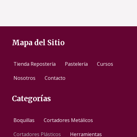
Mapa del Sitio
Tienda Repostería
Pastelería
Cursos
Nosotros
Contacto
Categorías
Boquillas
Cortadores Metálicos
Cortadores Plásticos
Herramientas