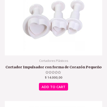
Cortadores Plásticos
Cortador Impulsador con forma de Corazón Pequeño
$
Rated
14.000,00
0
out
of
ADD TO CART
5