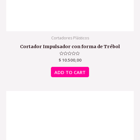
Cortadores Plásticos
Cortador Impulsador con forma de Trébol
$
Rated
10.500,00
0
out
of
ADD TO CART
5