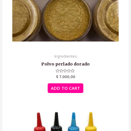
Ingredientes
Polvo perlado dorado
Rated
$
7.000,00
0
out
of
ADD TO CART
5