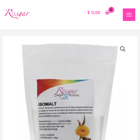
$
0,00