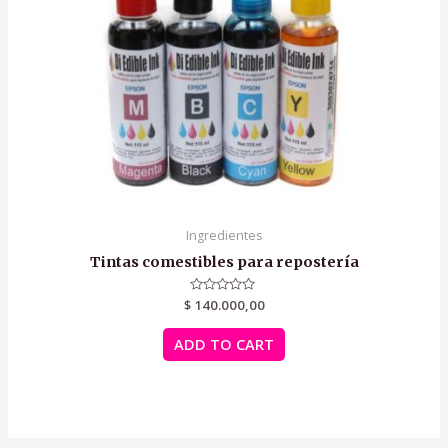
Ingredientes
Tintas comestibles para repostería
$
Rated
140.000,00
0
out
of
ADD TO CART
5