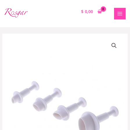
$
0,00