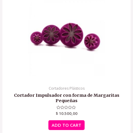
Cortadores Plásticos
Cortador Impulsador con forma de Margaritas
Pequeñas
$
Rated
10.500,00
0
out
of
ADD TO CART
5