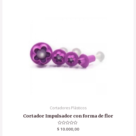
Cortadores Plásticos
Cortador Impulsador con forma de flor
$
Rated
10.000,00
0
out