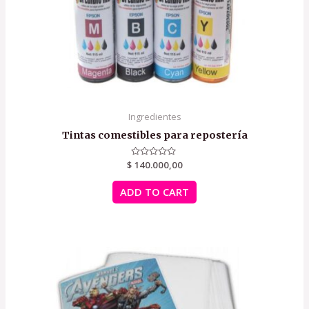
Ingredientes
Tintas comestibles para repostería
$
Rated
140.000,00
0
out
of
ADD TO CART
5