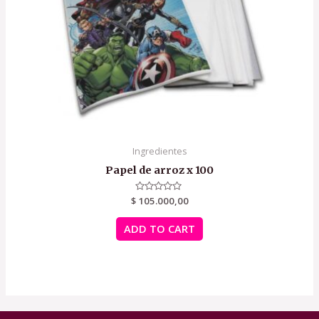
Ingredientes
Papel de arroz x 100
$
Rated
105.000,00
0
out
of
ADD TO CART
5