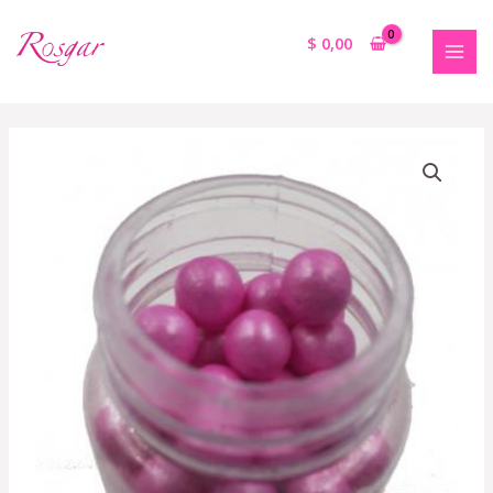
$
0,00