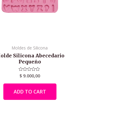
Moldes de Silicona
olde Silicona Abecedario
Pequeño
$
9.000,00
Rated
0
out
of
ADD TO CART
5