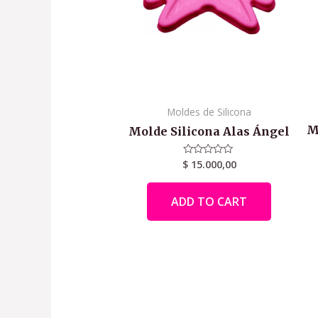
Moldes de Silicona
M
Molde Silicona Alas Ángel
$
15.000,00
Rated
0
out
of
ADD TO CART
5