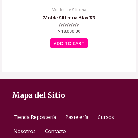
Moldes de Silicona
Molde Silicona Alas X5
$
Rated
18.000,00
0
out
of
ADD TO CART
5
Mapa del Sitio
Tienda Repostería
Pastelería
Cursos
Nosotros
Contacto