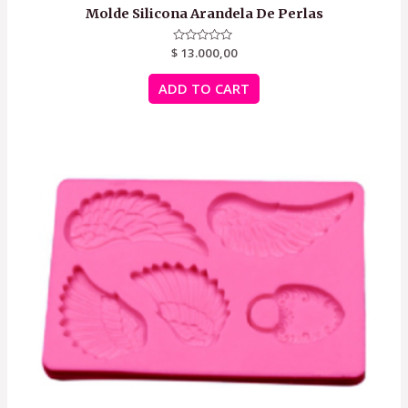
Molde Silicona Arandela De Perlas
$
Rated
13.000,00
0
out
of
ADD TO CART
5