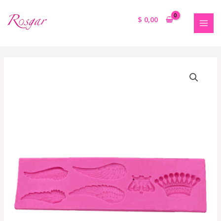
$
0,00