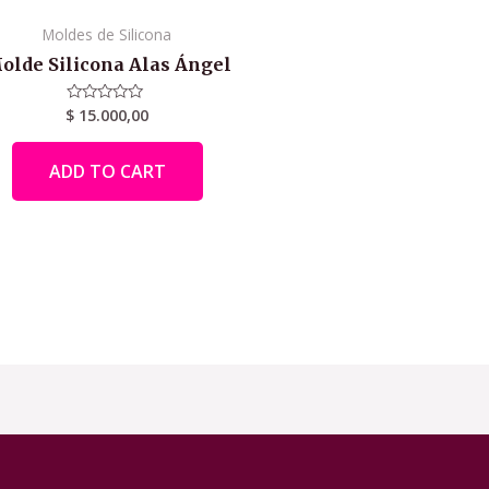
Moldes de Silicona
olde Silicona Alas Ángel
$
15.000,00
Rated
0
out
of
ADD TO CART
5