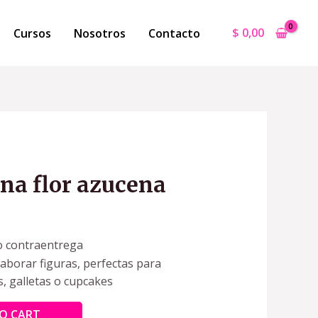
$
0,00
Cursos
Nosotros
Contacto
ona flor azucena
o contraentrega
laborar figuras, perfectas para
s, galletas o cupcakes
O CART