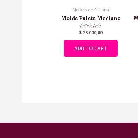
Moldes de Silicona
Molde Paleta Mediano
M
$
28.000,00
Rated
0
out
of
ADD TO CART
5