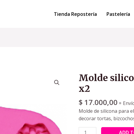
Tienda Repostería
Pastelería
Molde silic
x2
$
17.000,00
+ Enví
Molde de silicona para e
decorar tortas, bizcocho
ADD T