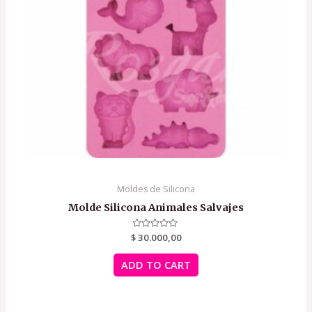
Moldes de Silicona
Molde Silicona Animales Salvajes
$
Rated
30.000,00
0
out
of
ADD TO CART
5