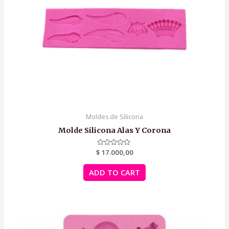
Moldes de Silicona
Molde Silicona Alas Y Corona
$
Rated
17.000,00
0
out
of
ADD TO CART
5