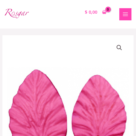
$
0,00