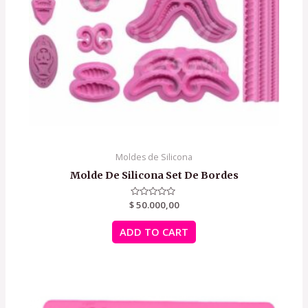
Moldes de Silicona
Molde De Silicona Set De Bordes
$
Rated
50.000,00
0
out
of
ADD TO CART
5