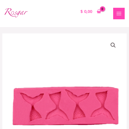
$
0,00