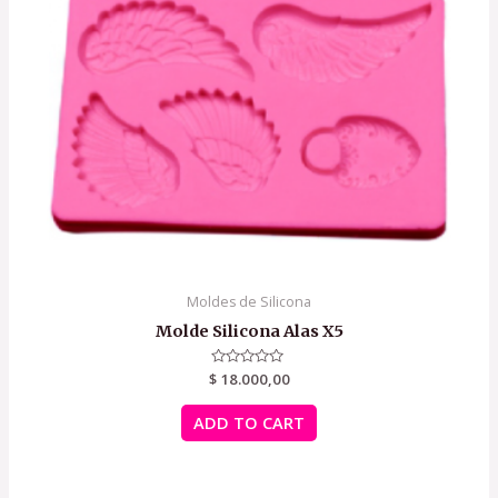
Moldes de Silicona
Molde Silicona Alas X5
$
Rated
18.000,00
0
out
of
ADD TO CART
5