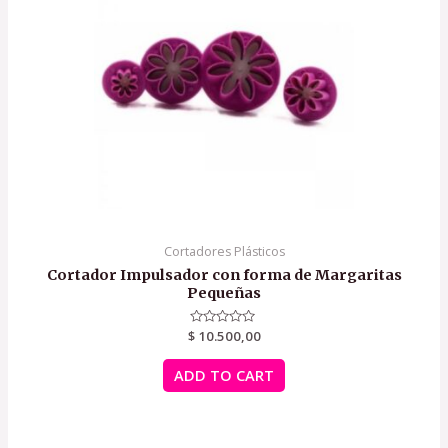
Cortadores Plásticos
Cortador Impulsador con forma de Margaritas
Pequeñas
$
Rated
10.500,00
0
out
of
ADD TO CART
5