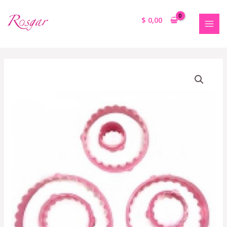
$
0,00