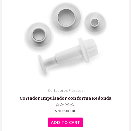
Cortadores Plásticos
Cortador Impulsador con forma Redonda
$
Rated
10.500,00
0
out
of
ADD TO CART
5