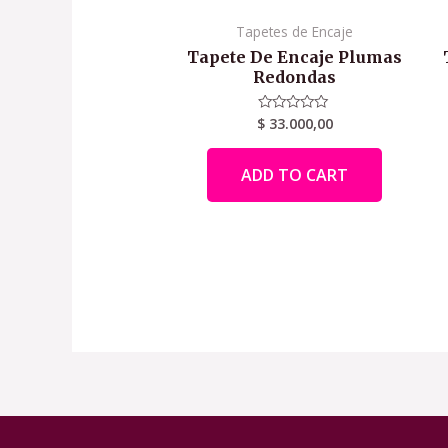
Tapetes de Encaje
Tapete De Encaje Plumas
Redondas
$
33.000,00
Rated
0
out
of
ADD TO CART
5