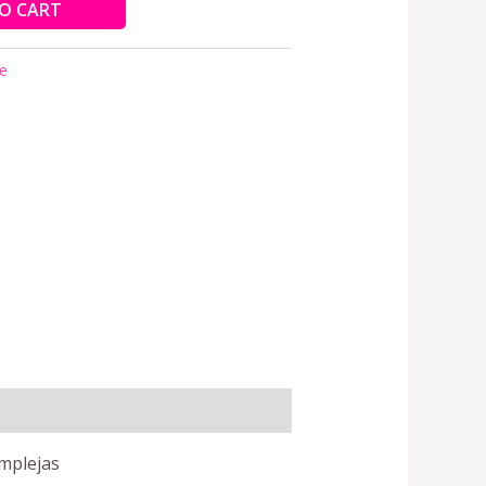
O CART
je
omplejas