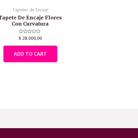
Tapetes de Encaje
Tapete De Encaje Flores
Con Curvatura
$
28.000,00
Rated
0
out
of
ADD TO CART
5