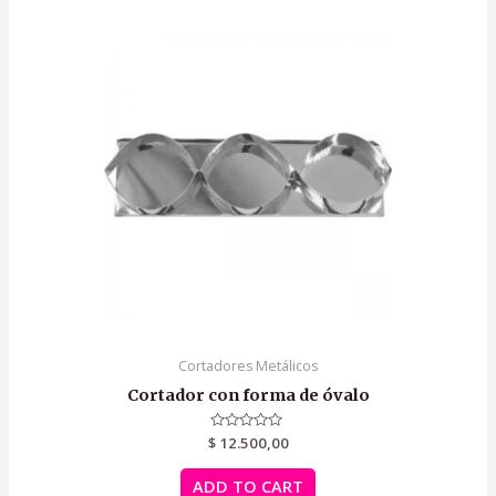
Cortadores Metálicos
Cortador con forma de óvalo
$
Rated
12.500,00
0
out
of
ADD TO CART
5