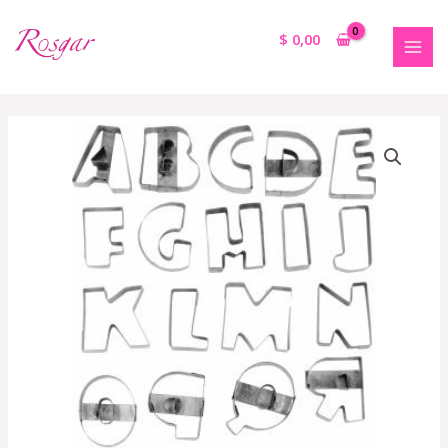
$
0,00