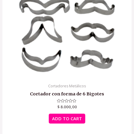
Cortadores Metálicos
Cortador con forma de 6 Bigotes
Rated
$
8.000,00
0
out
of
ADD TO CART
5