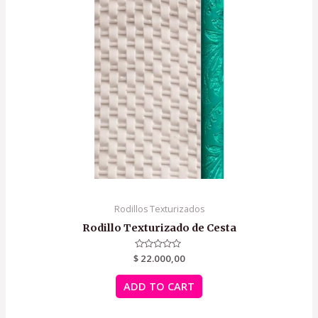
Rodillos Texturizados
Rodillo Texturizado de Cesta
$
Rated
22.000,00
0
out
of
ADD TO CART
5