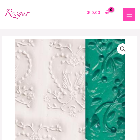
$
0,00