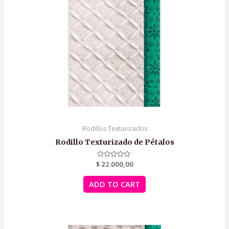
Rodillos Texturizados
Rodillo Texturizado de Pétalos
$
Rated
22.000,00
0
out
of
ADD TO CART
5