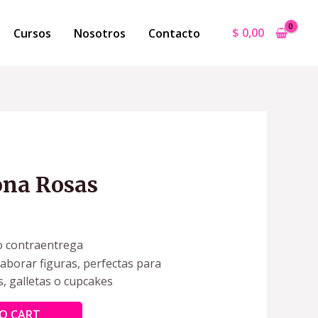
$
0,00
Cursos
Nosotros
Contacto
ona Rosas
o contraentrega
laborar figuras, perfectas para
s, galletas o cupcakes
O CART