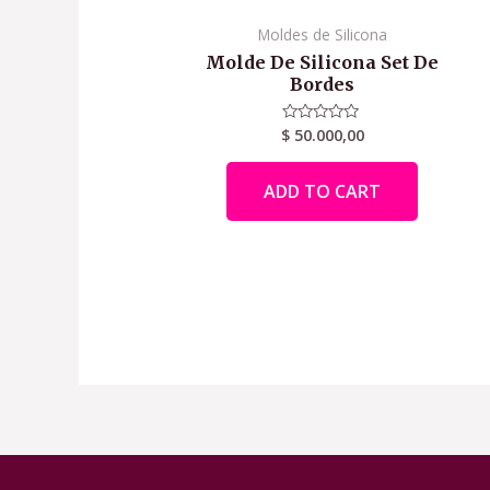
Moldes de Silicona
Molde De Silicona Set De
Bordes
$
50.000,00
Rated
0
out
of
ADD TO CART
5