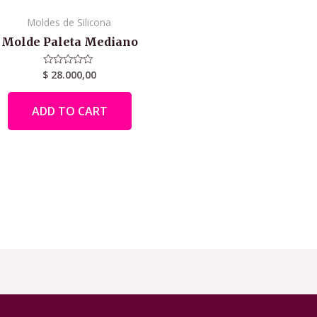
Moldes de Silicona
Molde Paleta Mediano
$
28.000,00
Rated
0
out
of
ADD TO CART
5