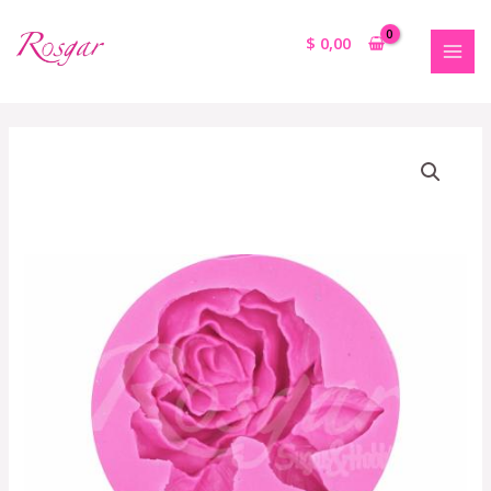
$
0,00