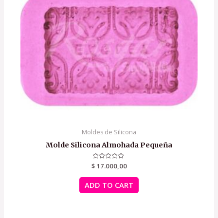
Moldes de Silicona
Molde Silicona Almohada Pequeña
$
Rated
17.000,00
0
out
of
ADD TO CART
5