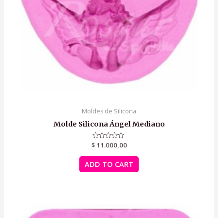
Moldes de Silicona
Molde Silicona Ángel Mediano
$
Rated
11.000,00
0
out
of
ADD TO CART
5