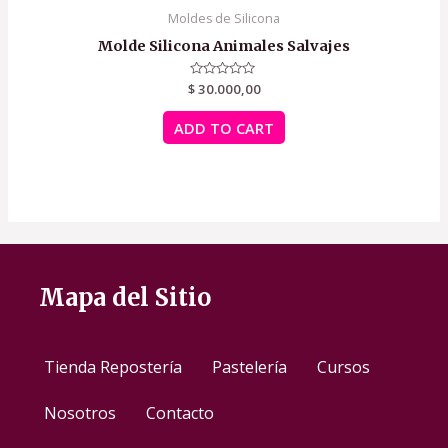
Moldes de Silicona
Molde Silicona Animales Salvajes
$
Rated
30.000,00
0
out
of
ADD TO CART
5
Mapa del Sitio
Tienda Repostería
Pastelería
Cursos
Nosotros
Contacto