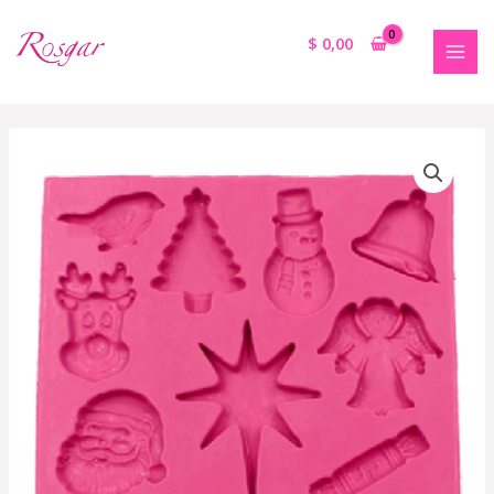
$
0,00