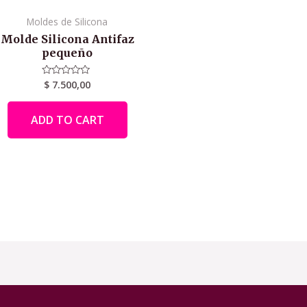
Moldes de Silicona
Molde Silicona Antifaz
pequeño
$
7.500,00
Rated
0
out
of
ADD TO CART
5