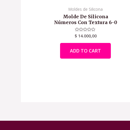
Moldes de Silicona
Molde De Silicona
Números Con Textura 6-0
$
14.000,00
Rated
0
out
of
ADD TO CART
5