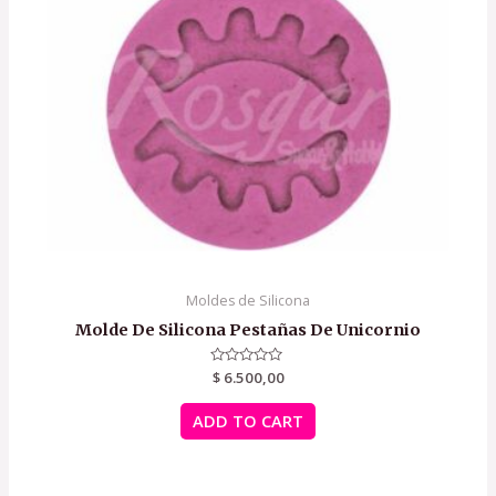
Moldes de Silicona
Molde De Silicona Pestañas De Unicornio
Rated
$
6.500,00
0
out
of
ADD TO CART
5