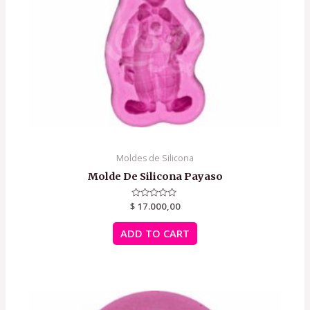
Moldes de Silicona
Molde De Silicona Payaso
$
Rated
17.000,00
0
out
of
ADD TO CART
5