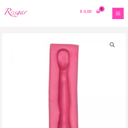
$
0,00