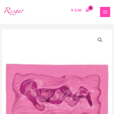
$
0,00