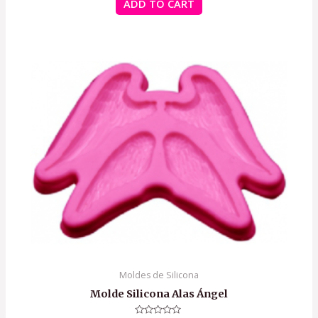
ADD TO CART
5
Moldes de Silicona
Molde Silicona Alas Ángel