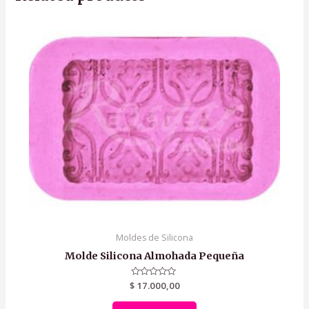
Moldes de Silicona
Molde Silicona Almohada Pequeña
$
Rated
17.000,00
0
out
of