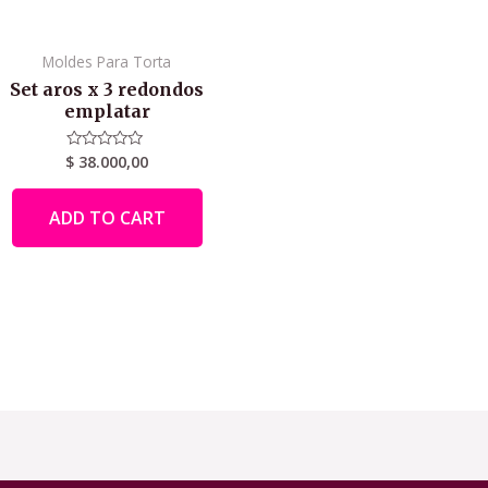
Moldes Para Torta
Set aros x 3 redondos
emplatar
$
38.000,00
Rated
0
out
of
ADD TO CART
5