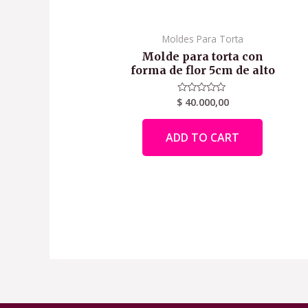
Moldes Para Torta
Molde para torta con
forma de flor 5cm de alto
$
40.000,00
Rated
0
out
of
ADD TO CART
5