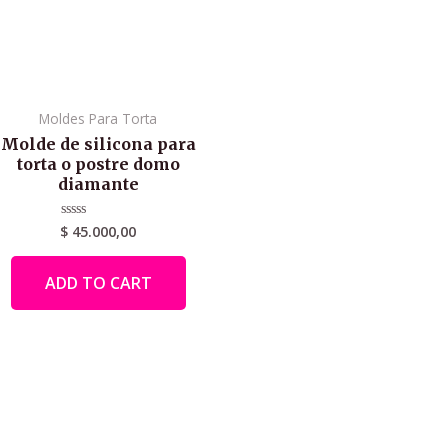
Moldes Para Torta
Molde de silicona para
torta o postre domo
diamante
$
45.000,00
Rated
0
out
of
ADD TO CART
5