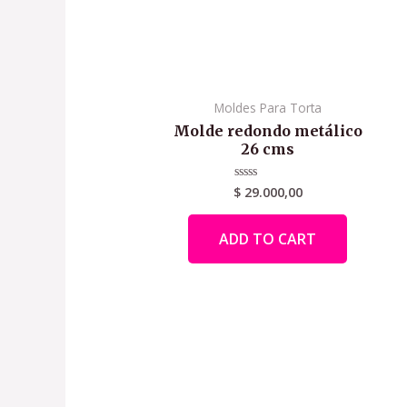
Moldes Para Torta
Molde redondo metálico
26 cms
$
29.000,00
Rated
0
out
of
ADD TO CART
5