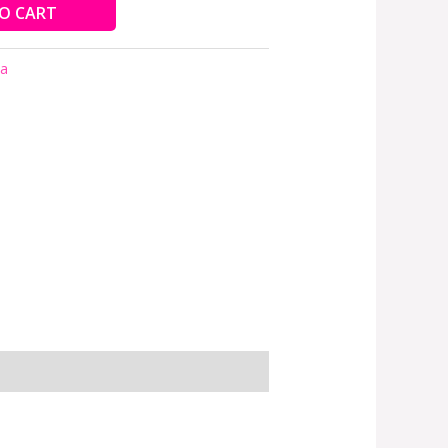
O CART
ta