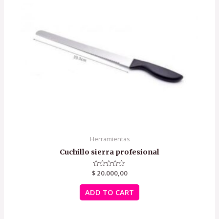
Herramientas
Cuchillo sierra profesional
$
Rated
20.000,00
0
out
of
ADD TO CART
5