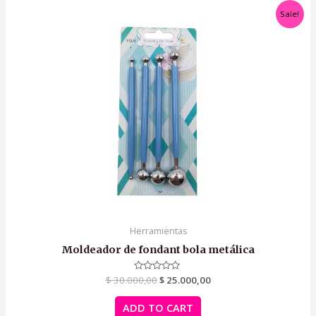
Sale!
Herramientas
Moldeador de fondant bola metálica
$
30.000,00
Rated
$
25.000,00
0
out
of
ADD TO CART
5