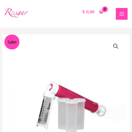
$
0,00
Sale!