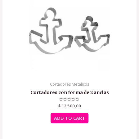
Cortadores Metálicos
Cortadores con forma de 2 anclas
$
Rated
12.500,00
0
out
of
ADD TO CART
5