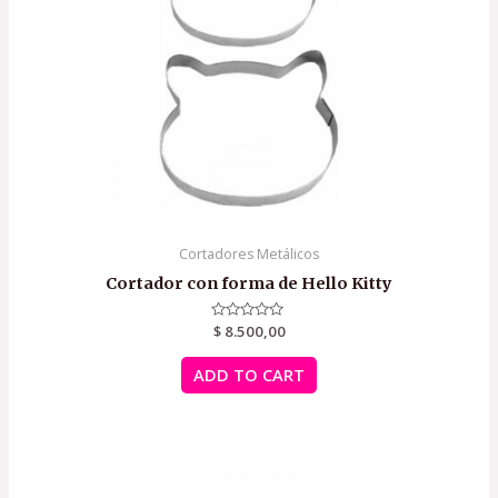
Cortadores Metálicos
Cortador con forma de Hello Kitty
Rated
$
8.500,00
0
out
of
ADD TO CART
5