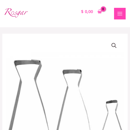
$
0,00