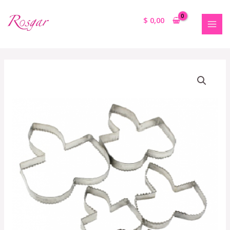
$
0,00