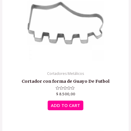
Cortadores Metálicos
Cortador con forma de Guayo De Futbol
Rated
$
8.500,00
0
out
of
ADD TO CART
5