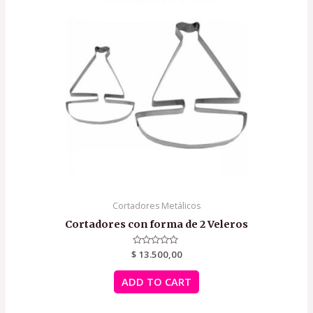
Cortadores Metálicos
Cortadores con forma de 2 Veleros
$
Rated
13.500,00
0
out
of
ADD TO CART
5