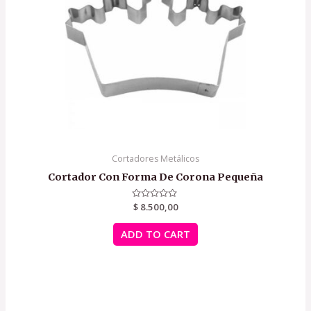
Cortadores Metálicos
Cortador Con Forma De Corona Pequeña
Rated
$
8.500,00
0
out
of
ADD TO CART
5