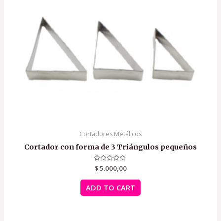
Cortadores Metálicos
Cortador con forma de 3 Triángulos pequeños
Rated
$
5.000,00
0
out
of
ADD TO CART
5