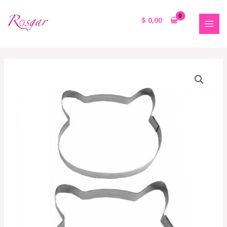
$
0,00